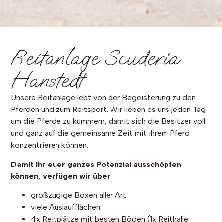
Die Scuderia
Reitanlage Scuderia
Hanstedt
Für Dich und
Dein Pferd
Unsere Reitanlage lebt von der Begeisterung zu den
Pferden und zum Reitsport. Wir lieben es uns jeden Tag
um die Pferde zu kümmern, damit sich die Besitzer voll
und ganz auf die gemeinsame Zeit mit ihrem Pferd
konzentrieren können.
Damit ihr euer ganzes Potenzial ausschöpfen
können, verfügen wir über
großzügige Boxen aller Art
viele Auslaufflächen
4x Reitplätze mit besten Böden (1x Reithalle