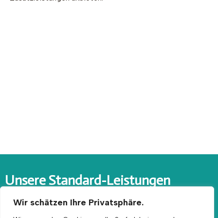
Unsere Standard-Leistungen
Folgende Standardleistungen sind 7x Tage die Woche, 365
Wir schätzen Ihre Privatsphäre.
Tage im Jahr bei uns im Pensionspreis enthalten:
Morgens Fütterung von Heu oder Heulage