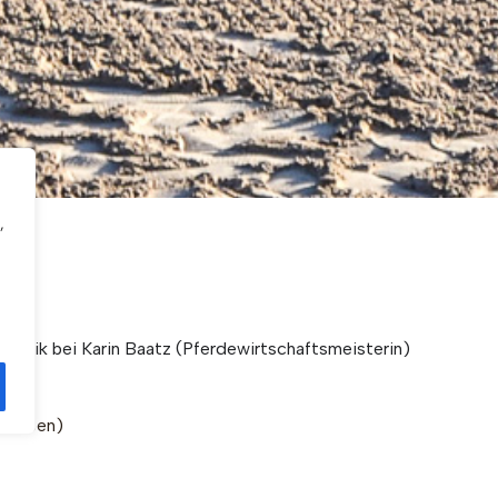
,
astik bei Karin Baatz (Pferdewirtschaftsmeisterin)
 Gruppen)